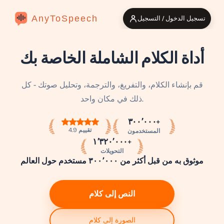
AnyToSpeech
تسجيل الدخول / التسجيل
أداة الكلام الشاملة الخاصة بك
قم بإنشاء الكلام، والتفريغ، والترجمة، وتحليل صوتك - كل
ذلك في مكان واحد.
٣٠٠٬٠٠٠+
تقييم 4.9
المستخدمون
١٬٣٢٠٬٠٠٠+
التحويلات
موثوق به من قبل أكثر من ٣٠٠٬٠٠٠ مستخدم حول العالم
النص إلى كلام
الصورة إلى كلام