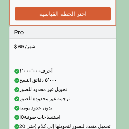
اختر الخطة القياسية
Pro
/شهر
69
$
أحرف
١٬٠٠٠٬٠٠٠
٥٬٠٠٠
دقائق النسخ
تحويل غير محدود للصور
ترجمة غير محدودة للصور
بدون حدود يومية
استنساخات صوتية
10
تحميل متعدد للصور لتحويلها إلى كلام (حتى 20