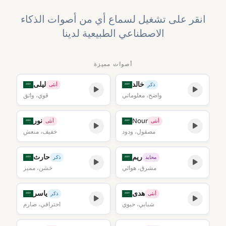
انقر على تشغيل لسماع أي من أصوات الذكاء
الاصطناعي الطبيعية لدينا
أصوات مميزة
خالد
ليلى
ذكر
أنثى
واضح، معلوماتي
قوي، واثق
Nour
نور
أنثى
أنثى
مصقول، ودود
خفيف، منعش
ريم
حارث
محايد
ذكر
مشرق، هوائي
خشن، مميز
هدى
ياسر
أنثى
ذكر
شبابي، حيوي
احترافي، صارم