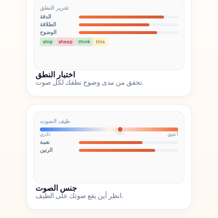
تقرير النطق
الدقة
الطلاقة
الوضوح
ship
sheep
think
this
اختبار النطق
تحقق من مدى وضوح نطقك لكل صوت.
طيف الصوت
أنثوي
ذكري
نغمة
الرنين
جنس الصوت
انظر أين يقع صوتك على الطيف.