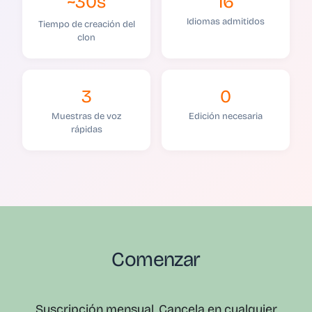
~30s
16
Idiomas admitidos
Tiempo de creación del
clon
3
0
Muestras de voz
Edición necesaria
rápidas
Comenzar
Suscripción mensual. Cancela en cualquier