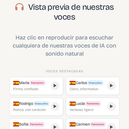
Vista previa de nuestras
voces
Haz clic en reproducir para escuchar
cualquiera de nuestras voces de IA con
sonido natural
VOCES DESTACADAS
María
Carlos
Femenino
Masculino
Firme, confiado
Claro, informativo
Rodrigo
Lucía
Masculino
Femenino
Ronca, con carácter
Ventoso, ligero
Sofía
Carmen
Femenino
Femenino