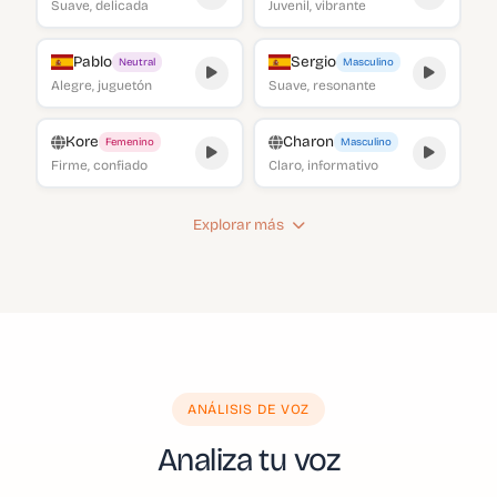
Suave, delicada
Juvenil, vibrante
Pablo
Sergio
Neutral
Masculino
Alegre, juguetón
Suave, resonante
Kore
Charon
Femenino
Masculino
Firme, confiado
Claro, informativo
Explorar más
ANÁLISIS DE VOZ
Analiza tu voz