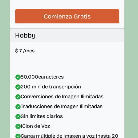
Comienza Gratis
Hobby
$
7
/mes
50.000
caracteres
200
min de transcripción
Conversiones de Imagen Ilimitadas
Traducciones de Imagen Ilimitadas
Sin límites diarios
1
Clon de Voz
Carga múltiple de imagen a voz (hasta 20