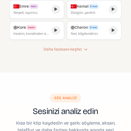
Emre
Kemal
Nötr
Erkek
Neşeli, oyuncu
Düzgün, yankılı
Kore
Charon
Kadın
Erkek
Keskin, kendinden emin
Net, bilgilendirici
Daha fazlasını keşfet
SES ANALIZI
Sesinizi analiz edin
Kısa bir klip kaydedin ve şarkı söyleme, aksan,
telaffuz ve daha fazlası hakkında anında geri