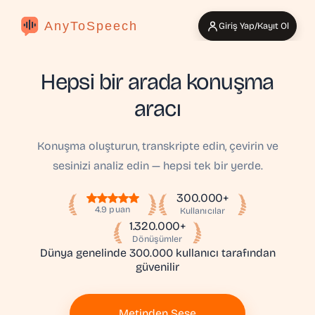
AnyToSpeech
Giriş Yap/Kayıt Ol
Hepsi bir arada konuşma
aracı
Konuşma oluşturun, transkripte edin, çevirin ve
sesinizi analiz edin — hepsi tek bir yerde.
300.000+
4.9 puan
Kullanıcılar
1.320.000+
Dönüşümler
Dünya genelinde 300.000 kullanıcı tarafından
güvenilir
Metinden Sese