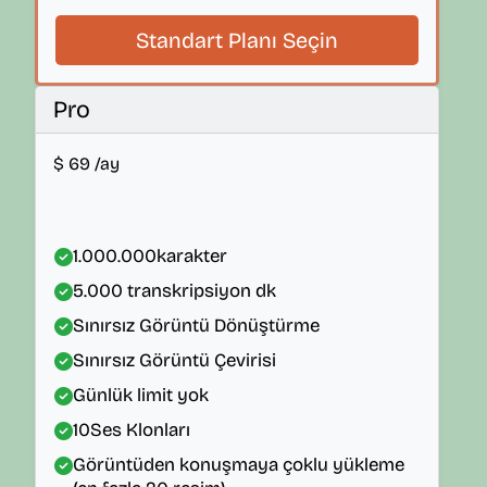
Standart Planı Seçin
Pro
$
69
/ay
1.000.000
karakter
5.000
transkripsiyon dk
Sınırsız Görüntü Dönüştürme
Sınırsız Görüntü Çevirisi
Günlük limit yok
10
Ses Klonları
Görüntüden konuşmaya çoklu yükleme