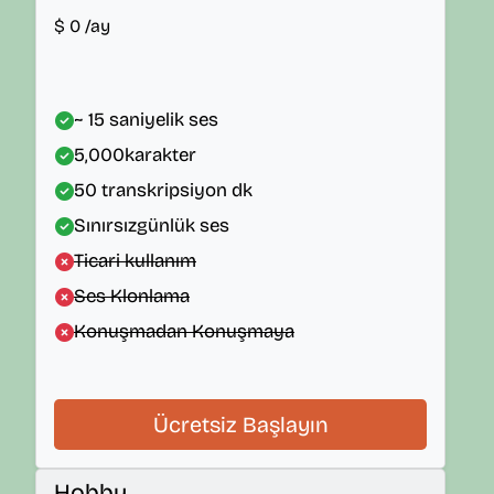
$
0
/ay
~ 15 saniyelik ses
5,000
karakter
50
transkripsiyon dk
Sınırsız
günlük ses
Ticari kullanım
Ses Klonlama
Konuşmadan Konuşmaya
Ücretsiz Başlayın
Hobby