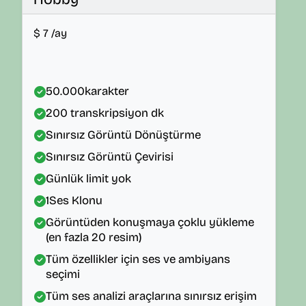
$
7
/ay
50.000
karakter
200
transkripsiyon dk
Sınırsız Görüntü Dönüştürme
Sınırsız Görüntü Çevirisi
Günlük limit yok
1
Ses Klonu
Görüntüden konuşmaya çoklu yükleme
(en fazla 20 resim)
Tüm özellikler için ses ve ambiyans
seçimi
Tüm ses analizi araçlarına sınırsız erişim