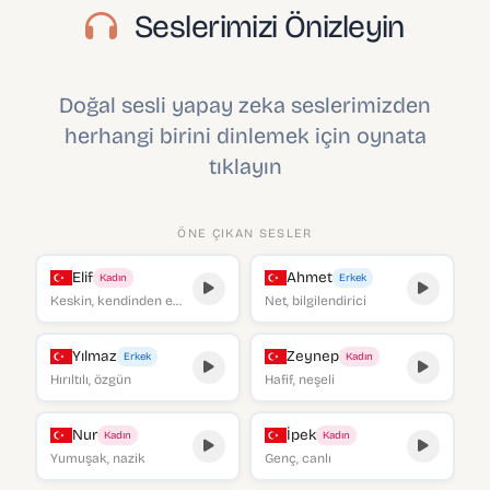
Seslerimizi Önizleyin
Doğal sesli yapay zeka seslerimizden
herhangi birini dinlemek için oynata
tıklayın
ÖNE ÇIKAN SESLER
Elif
Ahmet
Kadın
Erkek
Keskin, kendinden emin
Net, bilgilendirici
Yılmaz
Zeynep
Erkek
Kadın
Hırıltılı, özgün
Hafif, neşeli
Nur
İpek
Kadın
Kadın
Yumuşak, nazik
Genç, canlı