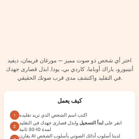
اختر أي شخص ذو صوت مميز — مورغان فريمان، ديفيد
أتينبورو، باراك أوباما، كاردي بي، يودا. ابذل قصارى جهدك
في التقليد واكتشف مدى قرب صوتك الحقيقي.
كيف يعمل
اكتب اسم الشخص الذي تريد تقليده
1
انقر على
ابدأ التسجيل
وابذل قصارى جهدك في التقليد
2
لمدة 10-30 ثانية
يقارن AI لدينا أسلوب أدائك الصوتي بأسلوب الشخص