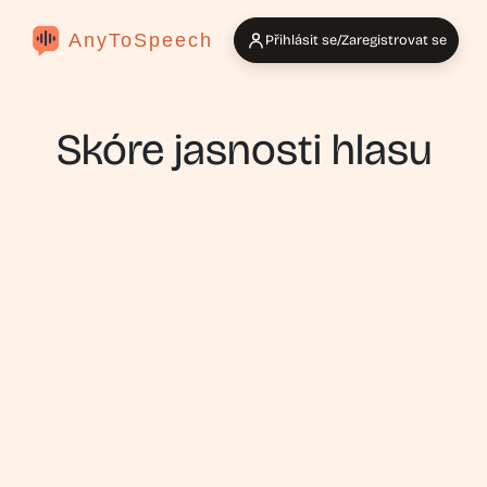
AnyToSpeech
Přihlásit se/Zaregistrovat se
Skóre jasnosti hlasu