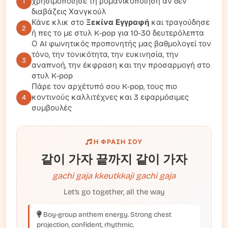
χρησιμοποίησε τη ρομανικοποίηση αν δεν
1
διαβάζεις Χανγκούλ
Κάνε κλικ στο
Ξεκίνα Εγγραφή
και τραγούδησε
2
ή πες το με στυλ K-pop για 10-30 δευτερόλεπτα
Ο AI φωνητικός προπονητής μας βαθμολογεί τον
τόνο, την τονικότητα, την ευκινησία, την
3
αναπνοή, την έκφραση και την προσαρμογή στο
στυλ K-pop
Πάρε τον αρχέτυπό σου K-pop, τους πιο
κοντινούς καλλιτέχνες και 3 εφαρμόσιμες
4
συμβουλές
Η ΦΡΆΣΗ ΣΟΥ
같이 가자 끝까지 같이 가자
gachi gaja kkeutkkaji gachi gaja
Let’s go together, all the way
Boy-group anthem energy. Strong chest
projection, confident, rhythmic.