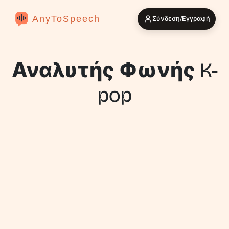
AnyToSpeech
Σύνδεση/Εγγραφή
Αναλυτής Φωνής K-
pop