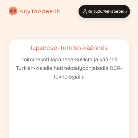
AnyToSpeech
Kirjaudu/Rekisteröidy
Japanese–Turkish-käännös
Poimi teksti Japanese-kuvista ja käännä
Turkish-kielelle heti tekoälypohjaisella OCR-
teknologialla