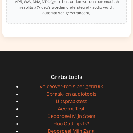
MP3, WAV, M4A, MP4 (grote bestanden worden automatisch
gesplitst) (Video's worden ondersteund - audio wordt
automatisch geëxtraheerd)
Gratis tools
Voiceover-tools per gebruik
Spraak- en audiotools
Uitspraaktest
Accent Test
Beoordeel Mijn Stem
Hoe Oud Lijk Ik?
Beoordeel Mijn Zang