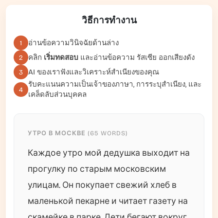
วิธีการทำงาน
อ่านข้อความวินิจฉัยด้านล่าง
1
คลิก
เริ่มทดสอบ
และอ่านข้อความ รัสเซีย ออกเสียงดัง
2
AI ของเราฟังและวิเคราะห์สำเนียงของคุณ
3
รับคะแนนความเป็นเจ้าของภาษา, การระบุสำเนียง, และ
4
เคล็ดลับส่วนบุคคล
УТРО В МОСКВЕ (65 WORDS)
Каждое утро мой дедушка выходит на
прогулку по старым московским
улицам. Он покупает свежий хлеб в
маленькой пекарне и читает газету на
скамейке в парке. Дети бегают вокруг