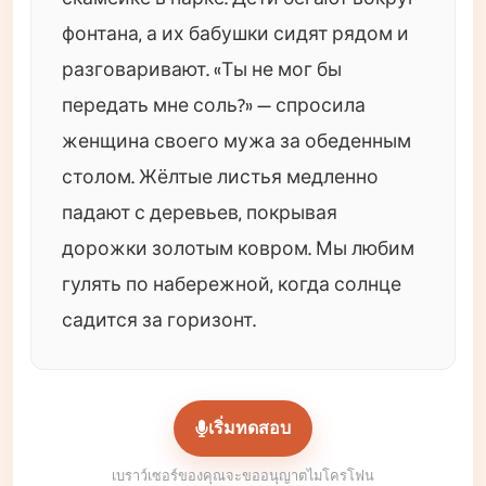
фонтана, а их бабушки сидят рядом и
разговаривают. «Ты не мог бы
передать мне соль?» — спросила
женщина своего мужа за обеденным
столом. Жёлтые листья медленно
падают с деревьев, покрывая
дорожки золотым ковром. Мы любим
гулять по набережной, когда солнце
садится за горизонт.
เริ่มทดสอบ
เบราว์เซอร์ของคุณจะขออนุญาตไมโครโฟน