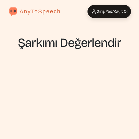
AnyToSpeech
Giriş Yap/Kayıt Ol
Şarkımı Değerlendir