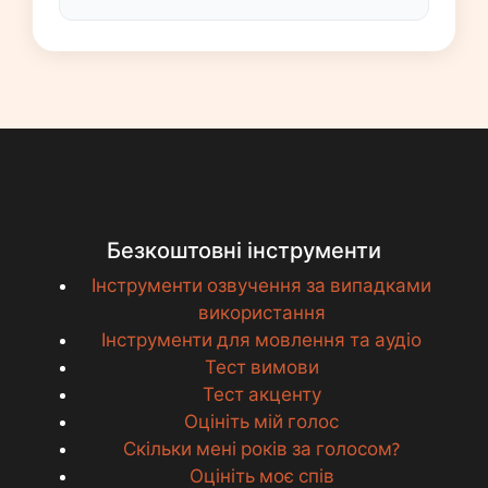
Безкоштовні інструменти
Інструменти озвучення за випадками
використання
Інструменти для мовлення та аудіо
Тест вимови
Тест акценту
Оцініть мій голос
Скільки мені років за голосом?
Оцініть моє спів