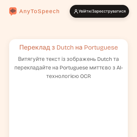
AnyToSpeech
Увійти/Зареєструватися
Переклад з Dutch на Portuguese
Витягуйте текст із зображень Dutch та
перекладайте на Portuguese миттєво з AI-
технологією OCR