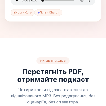
Хост · Kore
Гість · Charon
ЯК ЦЕ ПРАЦЮЄ
Перетягніть PDF,
отримайте подкаст
Чотири кроки від завантаження до
відшліфованого MP3. Без редагування, без
сценаріїв, без співавтора.