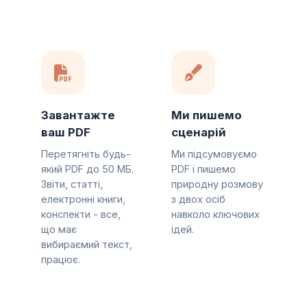
Завантажте
Ми пишемо
ваш PDF
сценарій
Перетягніть будь-
Ми підсумовуємо
який PDF до 50 МБ.
PDF і пишемо
Звіти, статті,
природну розмову
електронні книги,
з двох осіб
конспекти - все,
навколо ключових
що має
ідей.
вибираємий текст,
працює.