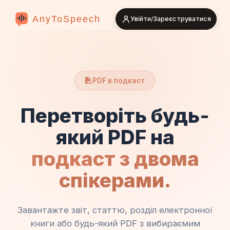
AnyToSpeech
Увійти/Зареєструватися
PDF в подкаст
Перетворіть будь-
який PDF на
подкаст з двома
спікерами.
Завантажте звіт, статтю, розділ електронної
книги або будь-який PDF з вибираємим