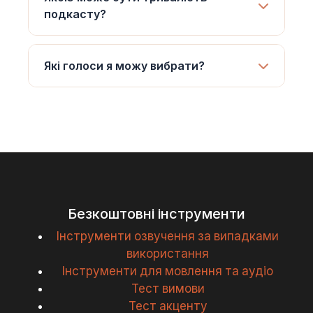
подкасту?
Які голоси я можу вибрати?
Безкоштовні інструменти
Інструменти озвучення за випадками
використання
Інструменти для мовлення та аудіо
Тест вимови
Тест акценту