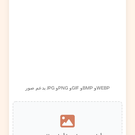
يدعم صور JPG وPNG وGIF وBMP وWEBP