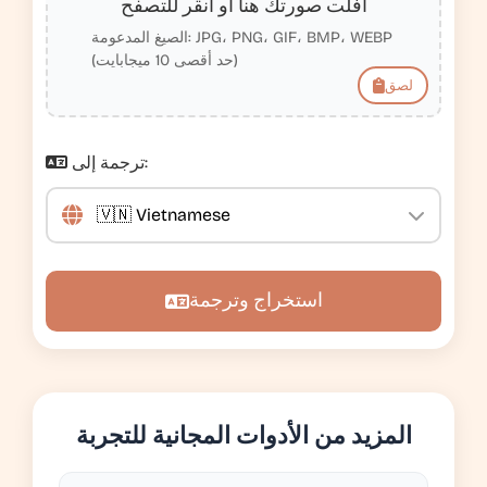
أفلت صورتك هنا أو انقر للتصفح
الصيغ المدعومة: JPG، PNG، GIF، BMP، WEBP
(حد أقصى 10 ميجابايت)
لصق
ترجمة إلى:
استخراج وترجمة
المزيد من الأدوات المجانية للتجربة