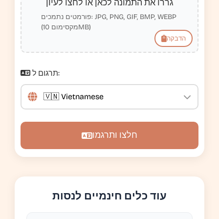
גררו את התמונה לכאן או לחצו לעיון
פורמטים נתמכים: JPG, PNG, GIF, BMP, WEBP
(מקסימום 10MB)
הדבקה
תרגום ל:
חלצו ותרגמו
עוד כלים חינמיים לנסות