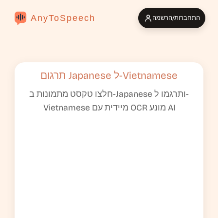
AnyToSpeech
התחברות/הרשמה
תרגום Japanese ל-Vietnamese
חלצו טקסט מתמונות ב-Japanese ותרגמו ל-
Vietnamese מיידית עם OCR מונע AI