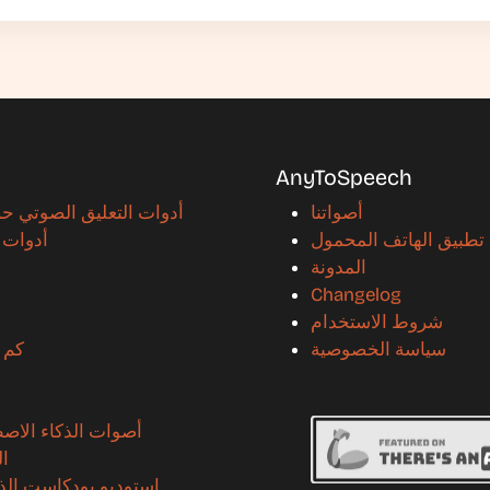
AnyToSpeech
أصواتنا
أدوات التعليق الصوتي 
تطبيق الهاتف المحمول
أدوات 
المدونة
Changelog
شروط الاستخدام
سياسة الخصوصية
كم 
أصوات الذكاء الاص
ال
استوديو بودكاست الذ