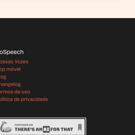
oSpeech
ossas Vozes
pp móvel
log
hangelog
ermos de uso
olítica de privacidade