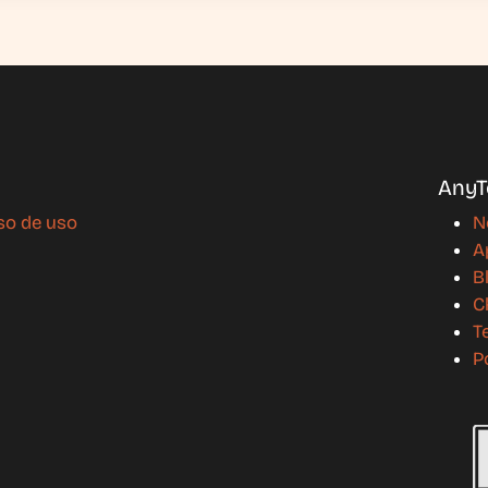
AnyT
so de uso
N
A
B
C
T
P