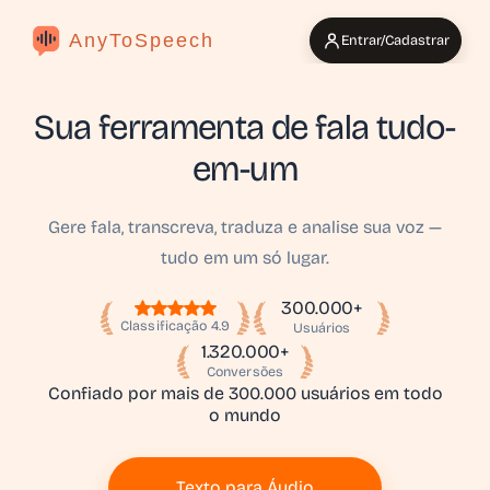
AnyToSpeech
Entrar/Cadastrar
Sua ferramenta de fala tudo-
em-um
Gere fala, transcreva, traduza e analise sua voz —
tudo em um só lugar.
300.000+
Classificação 4.9
Usuários
1.320.000+
Conversões
Confiado por mais de 300.000 usuários em todo
o mundo
Texto para Áudio