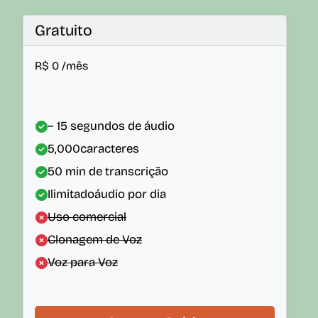
Gratuito
R$
0
/mês
~ 15 segundos de áudio
5,000
caracteres
50
min de transcrição
Ilimitado
áudio por dia
Uso comercial
Clonagem de Voz
Voz para Voz