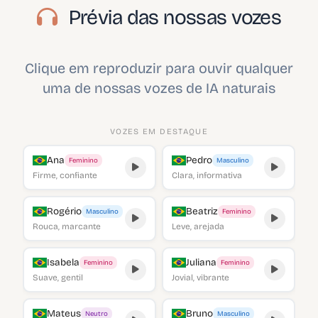
Prévia das nossas vozes
Clique em reproduzir para ouvir qualquer
uma de nossas vozes de IA naturais
VOZES EM DESTAQUE
Ana
Pedro
Feminino
Masculino
Firme, confiante
Clara, informativa
Rogério
Beatriz
Masculino
Feminino
Rouca, marcante
Leve, arejada
Isabela
Juliana
Feminino
Feminino
Suave, gentil
Jovial, vibrante
Mateus
Bruno
Neutro
Masculino