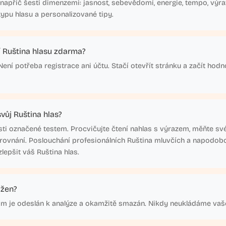
napříč šesti dimenzemi: jasnost, sebevědomí, energie, tempo, výraz
 typu hlasu a personalizované tipy.
 Ruština hlasu zdarma?
ení potřeba registrace ani účtu. Stačí otevřít stránku a začít hodn
vůj Ruština hlas?
ti označené testem. Procvičujte čtení nahlas s výrazem, měňte své
rovnání. Poslouchání profesionálních Ruština mluvčích a napodobo
epšit váš Ruština hlas.
ožen?
am je odeslán k analýze a okamžitě smazán. Nikdy neukládáme vaš