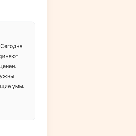
 Сегодня
единяют
ценен.
 нужны
ящие умы.