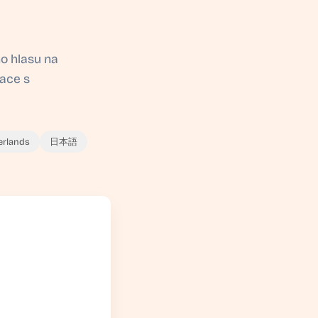
ho hlasu na
lace s
erlands
日本語