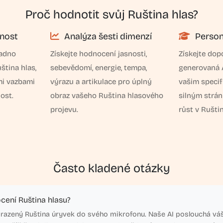
Proč hodnotit svůj Ruština hlas?
nost
Analýza šesti dimenzí
Person
nadno
Získejte hodnocení jasnosti,
Získejte dop
ština hlas,
sebevědomí, energie, tempa,
generovaná A
mi vazbami
výrazu a artikulace pro úplný
vašim speci
ost.
obraz vašeho Ruština hlasového
silným strá
projevu.
růst v Ruštin
Často kladené otázky
cení Ruština hlasu?
brazený Ruština úryvek do svého mikrofonu. Naše AI poslouchá vá