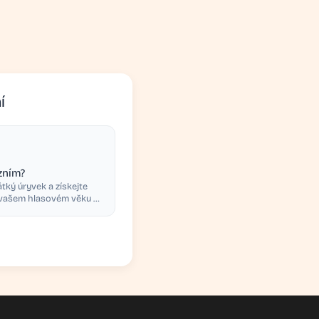
í
zním?
tký úryvek a získejte
 vašem hlasovém věku s
ím