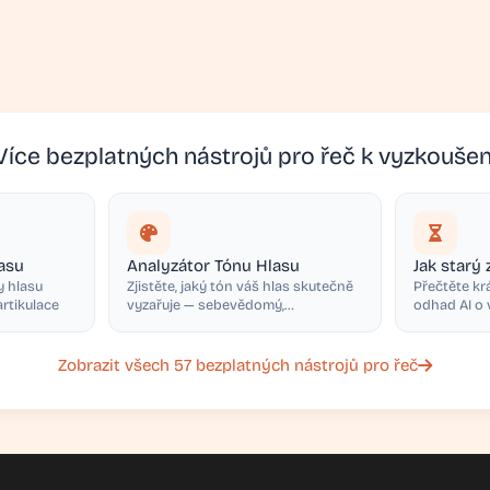
Více bezplatných nástrojů pro řeč k vyzkoušen
lasu
Analyzátor Tónu Hlasu
Jak starý 
 hlasu
Zjistěte, jaký tón váš hlas skutečně
Přečtěte krá
artikulace
vyzařuje — sebevědomý,
odhad AI o
sarcastický, emocionální a další
odůvodněn
Zobrazit všech 57 bezplatných nástrojů pro řeč