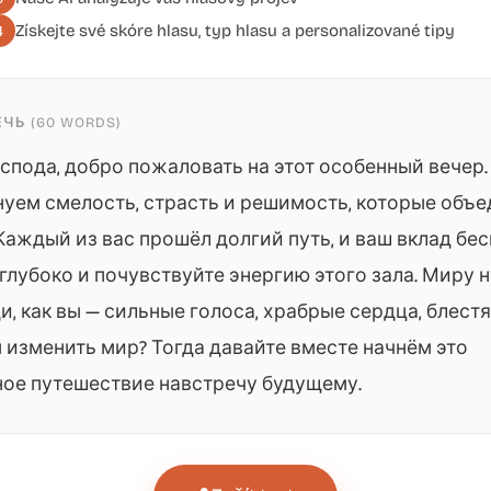
Získejte své skóre hlasu, typ hlasu a personalizované tipy
4
ЧЬ (60 WORDS)
спода, добро пожаловать на этот особенный вечер.
уем смелость, страсть и решимость, которые объ
 Каждый из вас прошёл долгий путь, и ваш вклад бес
глубоко и почувствуйте энергию этого зала. Миру
и, как вы — сильные голоса, храбрые сердца, блест
 изменить мир? Тогда давайте вместе начнём это
ное путешествие навстречу будущему.