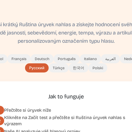
i krátký Ruština úryvek nahlas a získejte hodnocení své
dě jasnosti, sebevědomí, energie, tempa, výrazu a artiku
personalizovaným označením typu hlasu.
ol
Français
Deutsch
Português
Italiano
العربية
Ned
Русский
Türkçe
한국어
Polski
Jak to funguje
Přečtěte si úryvek níže
1
Klikněte na
Začít test
a přečtěte si Ruština úryvek nahlas s
2
výrazem
Naše AI analyzuje váš hlasový projev
3