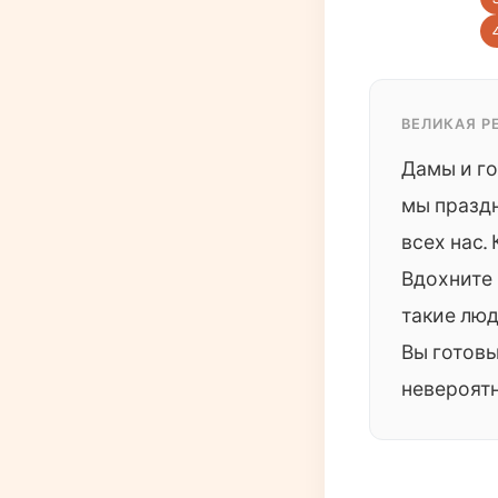
ВЕЛИКАЯ РЕ
Дамы и го
мы праздн
всех нас.
Вдохните 
такие люд
Вы готовы
невероят