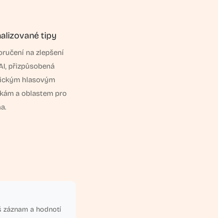
alizované tipy
oručení na zlepšení
I, přizpůsobená
fickým hlasovým
nkám a oblastem pro
a.
š záznam a hodnotí