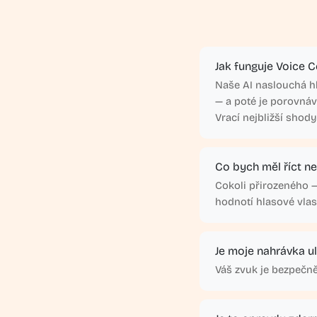
Jak funguje Voice C
Naše AI naslouchá hl
— a poté je porovnáv
Vrací nejbližší sho
Co bych měl říct n
Cokoli přirozeného —
hodnotí hlasové vlast
Je moje nahrávka u
Váš zvuk je bezpečně