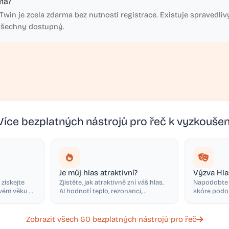
ma?
Twin je zcela zdarma bez nutnosti registrace. Existuje spravedlivý 
 všechny dostupný.
Více bezplatných nástrojů pro řeč k vyzkoušen
Je můj hlas atraktivní?
Výzva Hl
 získejte
Zjistěte, jak atraktivně zní váš hlas.
Napodobte k
vém věku s
AI hodnotí teplo, rezonanci,
skóre podo
jedinečnost a další.
Zobrazit všech 60 bezplatných nástrojů pro řeč