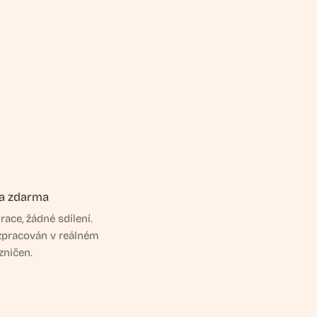
a zdarma
race, žádné sdílení.
 zpracován v reálném
zničen.