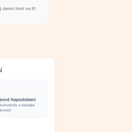
denní limit na IP,
í
asové Napodobení
ohokoliv a získejte
bnosti