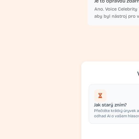
Je to opravdu zdar
Ano. Voice Celebrity 
aby byl nástroj pro
Jak starý zním?
Přečtěte krátký úryvek a
odhad AI o vašem hlaso
odůvodněním