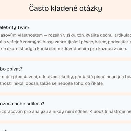
Často kladené otázky
elebrity Twin?
asovým vlastnostem — rozsah výšky, tón, kvalita dechu, artikulac
á s veřejně známými hlasy zahrnujícími pěvce, herce, podcastery
dy se skóre shody a konkrétním zdůvodněním pro každou z nich.
ebo zpívat?
 sebe-představení, odstavec z knihy, pár taktů písně nebo jen bě
nosti, nikoli obsah, takže se nebojte toho, co říkáte.
ložena nebo sdílena?
 zpracován pro analýzu a nikdy není sdílen. K použití nástroje ne