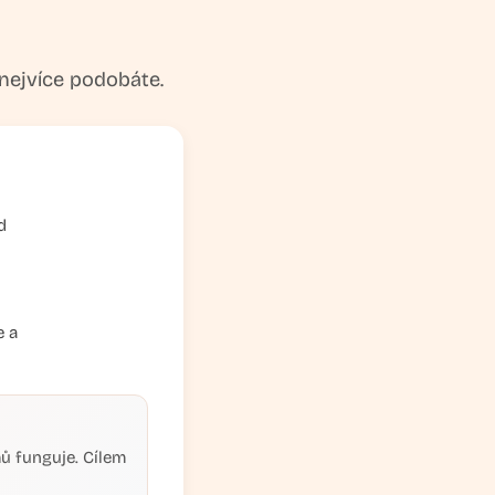
 nejvíce podobáte.
d
e a
mů funguje. Cílem