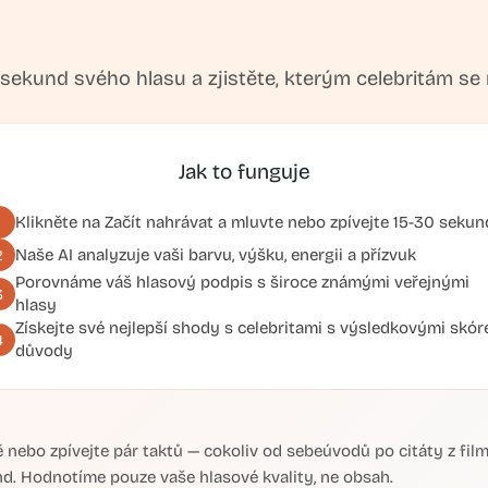
sekund svého hlasu a zjistěte, kterým celebritám se
Jak to funguje
Klikněte na
Začít nahrávat
a mluvte nebo zpívejte 15-30 sekun
1
Naše AI analyzuje vaši barvu, výšku, energii a přízvuk
2
Porovnáme váš hlasový podpis s široce známými veřejnými
3
hlasy
Získejte své nejlepší shody s celebritami s výsledkovými skór
4
důvody
 nebo zpívejte pár taktů — cokoliv od sebeúvodů po citáty z fil
nd. Hodnotíme pouze vaše hlasové kvality, ne obsah.