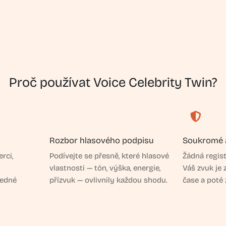
Proč používat Voice Celebrity Twin?
Rozbor hlasového podpisu
Soukromé 
rci,
Podívejte se přesně, které hlasové
Žádná regist
vlastnosti — tón, výška, energie,
Váš zvuk je
jedné
přízvuk — ovlivnily každou shodu.
čase a poté 