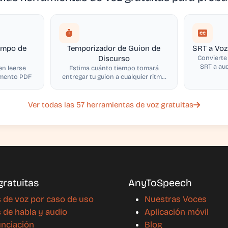
empo de
Temporizador de Guion de
SRT a Voz
Discurso
Convierte
SRT a au
en leerse
Estima cuánto tiempo tomará
util
umento PDF
entregar tu guion a cualquier ritmo
de habla
Ver todas las 57 herramientas de voz gratuitas
ratuitas
AnyToSpeech
 de voz por caso de uso
Nuestras Voces
 de habla y audio
Aplicación móvil
unciación
Blog