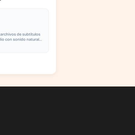
 archivos de subtítulos
dio con sonido natural
izando voces de IA