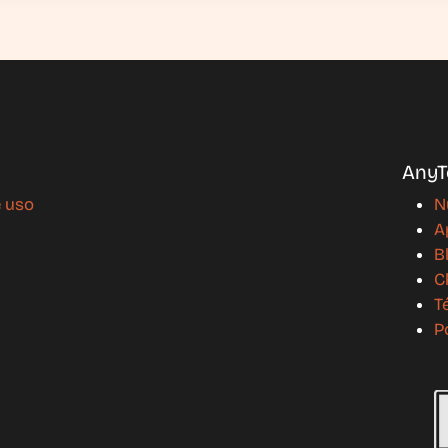
AnyT
e uso
N
A
B
C
T
P