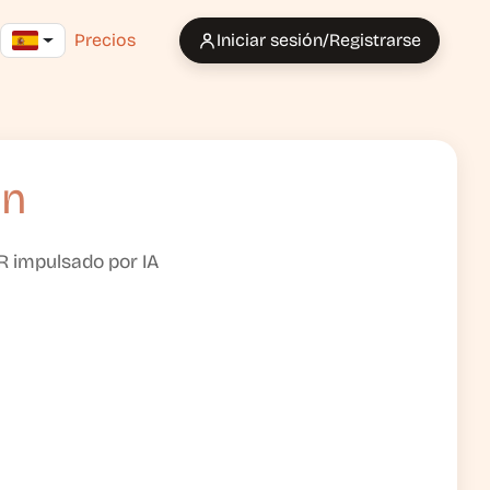
Precios
Iniciar sesión/Registrarse
an
CR impulsado por IA