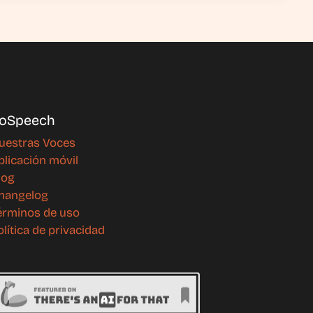
oSpeech
uestras Voces
plicación móvil
log
hangelog
érminos de uso
olítica de privacidad