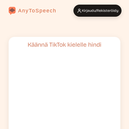
AnyToSpeech
Kirjaudu/Rekisteröidy
Käännä TikTok kielelle hindi