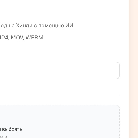
евод на Хинди с помощью ИИ
MP4, MOV, WEBM
ы выбрать
0МБ)