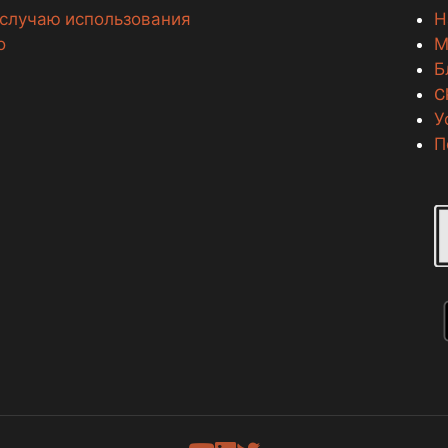
 случаю использования
Н
о
М
Б
C
У
П