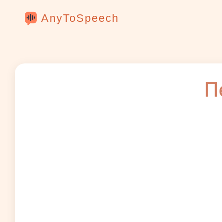
AnyToSpeech
П