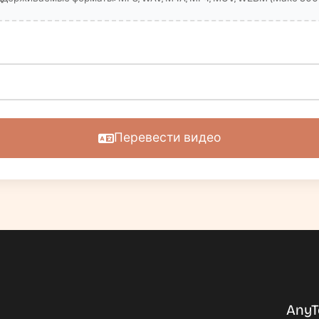
Перевести видео
AnyT