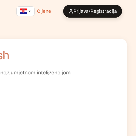
Cijene
Prijava/Registracija
sh
tanog umjetnom inteligencijom