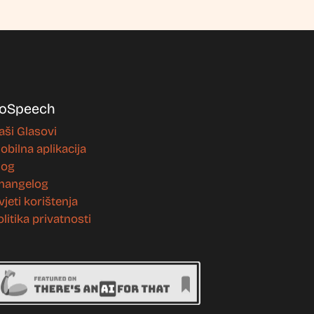
oSpeech
aši Glasovi
obilna aplikacija
log
hangelog
vjeti korištenja
olitika privatnosti