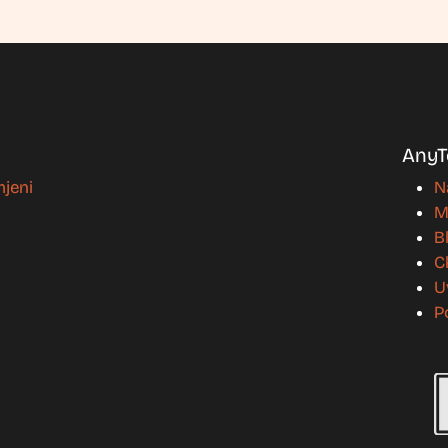
AnyT
mjeni
N
M
B
C
U
P