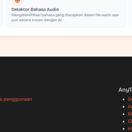
Detektor Bahasa Audio
Mengidentifikasi bahasa yang diucapkan dalam file audio apa
pun secara instan dengan AI
AnyT
us penggunaan
S
A
B
C
K