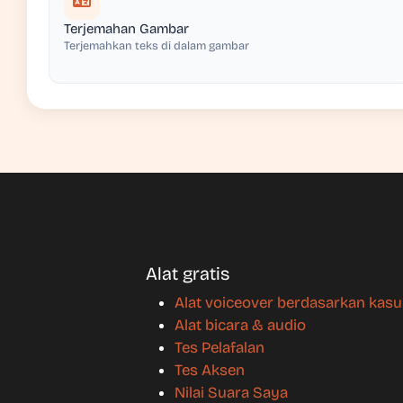
Terjemahan Gambar
Terjemahkan teks di dalam gambar
Alat gratis
Alat voiceover berdasarkan kas
Alat bicara & audio
Tes Pelafalan
Tes Aksen
Nilai Suara Saya