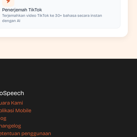
Penerjemah TikTok
Terjemahkan video TikTok ke 30+ bahasa secara instan
dengan AI
oSpeech
uara Kami
plikasi Mobile
log
hangelog
etentuan penggunaan