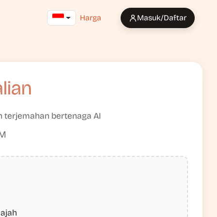
Harga
Masuk/Daftar
lian
an terjemahan bertenaga AI
BM
lajah