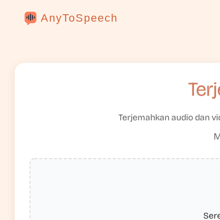
AnyToSpeech
Ter
Terjemahkan audio dan vid
M
Sere