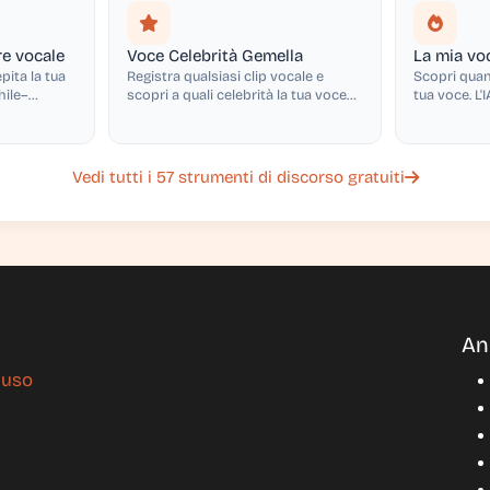
re vocale
Voce Celebrità Gemella
La mia vo
ita la tua
Registra qualsiasi clip vocale e
Scopri quan
hile–
scopri a quali celebrità la tua voce
tua voce. L'I
z e
assomiglia, con punteggi di
risonanza, di
.
corrispondenza
Vedi tutti i 57 strumenti di discorso gratuiti
An
'uso