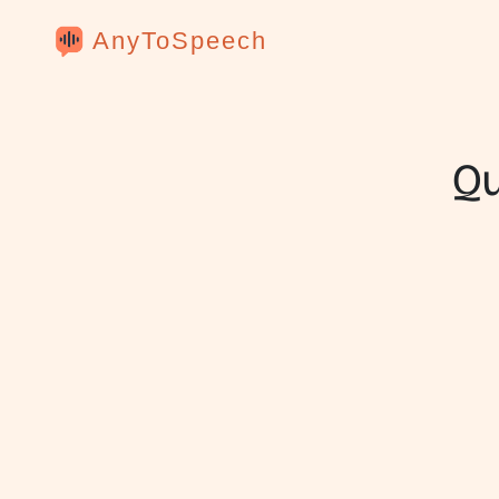
AnyToSpeech
Qu