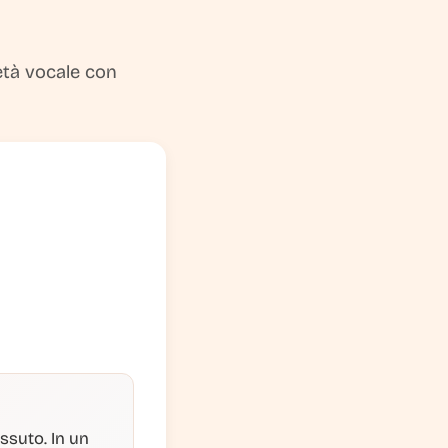
 età vocale con
issuto. In un