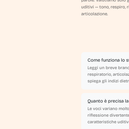
parole. Valutiamo solo gl
uditivi — tono, respiro, 
articolazione.
Come funziona lo s
Leggi un breve brano
respiratorio, articol
spiega gli indizi diet
Quanto è precisa la 
Le voci variano molt
riflessione divertent
caratteristiche uditi