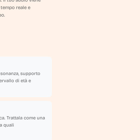
. Il tuo audio viene
 tempo reale e
po.
risonanza, supporto
rvallo di età e
ca. Trattala come una
a quali