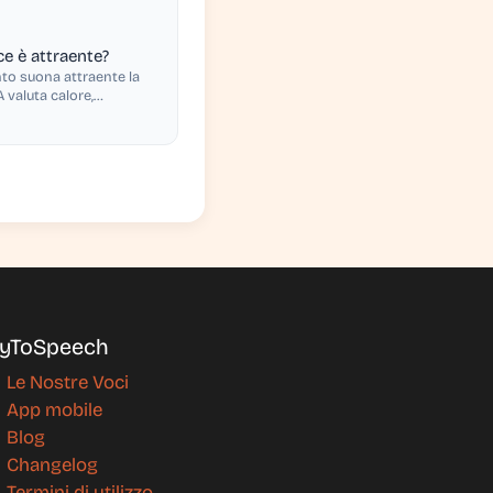
ce è attraente?
to suona attraente la
A valuta calore,
stintività e altro.
yToSpeech
Le Nostre Voci
App mobile
Blog
Changelog
Termini di utilizzo