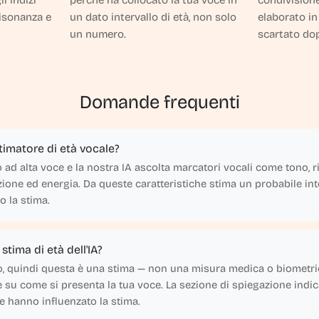
i indizi
perché ha collocato la tua voce in
condivisione
risonanza e
un dato intervallo di età, non solo
elaborato in
un numero.
scartato do
Domande frequenti
timatore di età vocale?
 ad alta voce e la nostra IA ascolta marcatori vocali come tono, 
azione ed energia. Da queste caratteristiche stima un probabile inte
ro la stima.
stima di età dell'IA?
o, quindi questa è una stima — non una misura medica o biometri
e su come si presenta la tua voce. La sezione di spiegazione indic
ve hanno influenzato la stima.