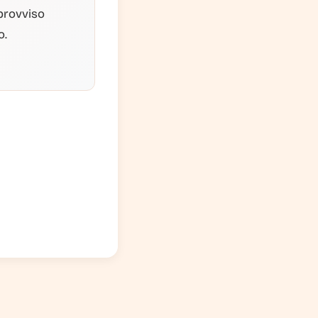
provviso
o.