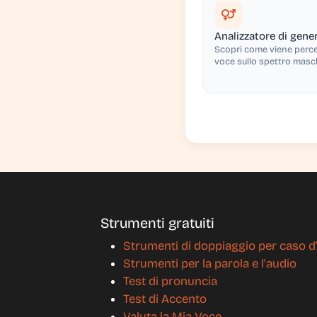
Analizzatore di gene
Scopri come viene percep
voce sullo spettro masc
femminile, con tono in H
feedback sulla risonanza
Strumenti gratuiti
Strumenti di doppiaggio per caso d
Strumenti per la parola e l'audio
Test di pronuncia
Test di Accento
Valuta la Mia Voce