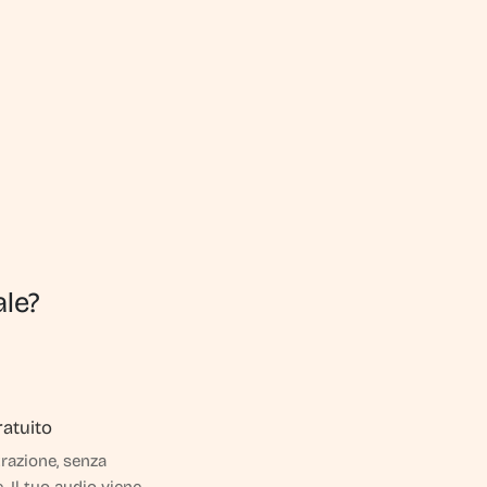
ale?
ratuito
razione, senza