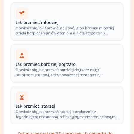
Jak brzmieć młodziej
Dowiedz się, jak sprawić, aby twój głos brzmiał młodziej
dzięki bezpiecznym ćwiczeniom dla czystego tonu,
jaśniejszego rezonansu, żywego tempa i wyraźnej
artykulacji. Nagraj i uzyskaj opinię AI.
Jak brzmieć bardziej dojrzało
Dowiedz się, jak brzmieć bardziej dojrzało dzięki
stabilnemu tonowi, zrównoważonej rezonansie,
przemyślanemu tempu i wyraźnemu akcentowi. Ćwicz
bezpiecznie i otrzymuj spersonalizowane opinie AI.
Jak brzmieć starzej
Dowiedz się, jak brzmieć starzej bezpiecznie z
łagodniejszą rezonansą, refleksyjnym tempem, celowymi
przerwami i miarową dostawą—bez wymuszania
szorstkości, oddechowości lub napięcia.
Zobacz wszystkie 60 darmowych narzędzi do