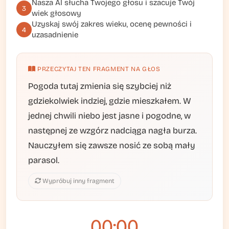
Nasza AI słucha Twojego głosu i szacuje Twój
3
wiek głosowy
Uzyskaj swój zakres wieku, ocenę pewności i
4
uzasadnienie
PRZECZYTAJ TEN FRAGMENT NA GŁOS
Pogoda tutaj zmienia się szybciej niż
gdziekolwiek indziej, gdzie mieszkałem. W
jednej chwili niebo jest jasne i pogodne, w
następnej ze wzgórz nadciąga nagła burza.
Nauczyłem się zawsze nosić ze sobą mały
parasol.
Wypróbuj inny fragment
00:00