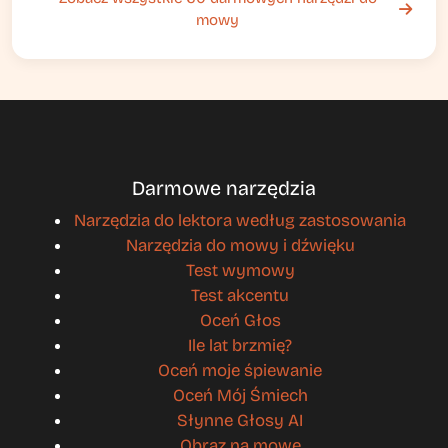
mowy
Darmowe narzędzia
Narzędzia do lektora według zastosowania
Narzędzia do mowy i dźwięku
Test wymowy
Test akcentu
Oceń Głos
Ile lat brzmię?
Oceń moje śpiewanie
Oceń Mój Śmiech
Słynne Głosy AI
Obraz na mowę