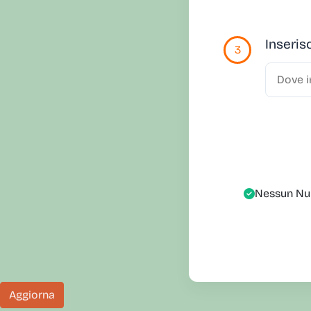
Inserisc
3
Nessun Nu
Aggiorna