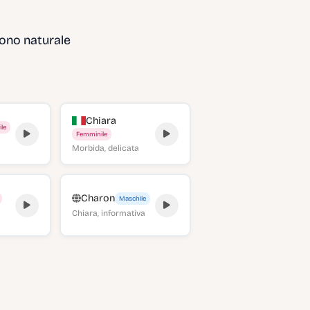
i
uono naturale
Chiara
le
Femminile
Morbida, delicata
Charon
Maschile
Chiara, informativa