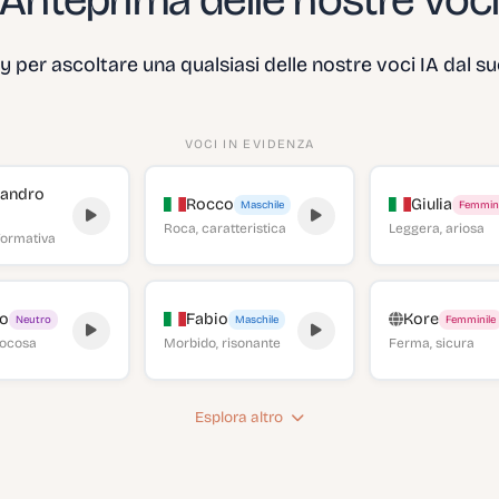
Anteprima delle nostre voc
ay per ascoltare una qualsiasi delle nostre voci IA dal s
VOCI IN EVIDENZA
sandro
Rocco
Giulia
Maschile
Femmini
Roca, caratteristica
Leggera, ariosa
nformativa
o
Fabio
Kore
Neutro
Maschile
Femminile
giocosa
Morbido, risonante
Ferma, sicura
Esplora altro