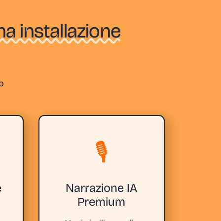
a installazione
o
🎙️
e
Narrazione IA
Premium