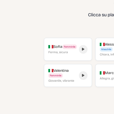
Clicca su pl
Ales
Sofia
Femminile
Maschile
Ferma, sicura
Chiara, i
Valentina
Marc
Femminile
Allegra, 
Giovanile, vibrante