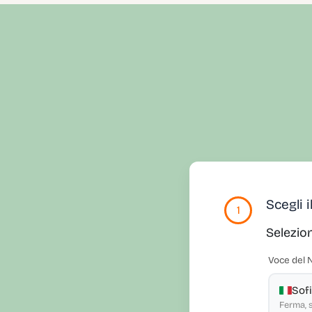
Scegli 
1
Selezion
Voce del 
Sof
Ferma, 