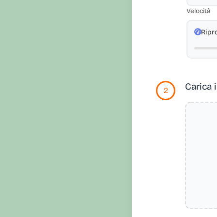
Velocità
Ripr
Carica i
2