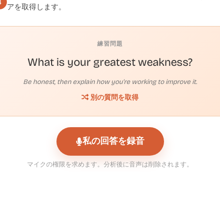
4
アを取得します。
練習問題
What is your greatest weakness?
Be honest, then explain how you're working to improve it.
別の質問を取得
私の回答を録音
マイクの権限を求めます。分析後に音声は削除されます。