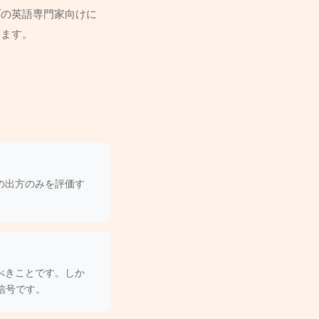
ブの英語専門家向けに
います。
の出方のみを評価す
べきことです。しか
信号です。