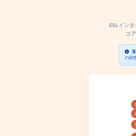
ESLイン
コア
音
の回