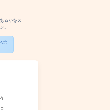
けあるかをス
ョン。
あなた
内
スコ