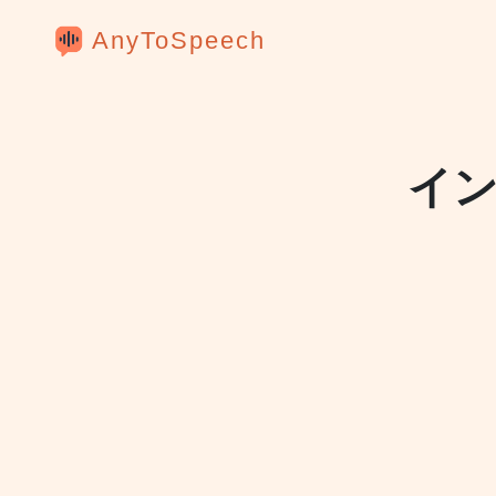
AnyToSpeech
イ