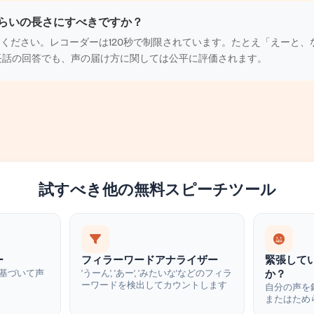
らいの長さにすべきですか？
してください。レコーダーは120秒で制限されています。たとえ「えーと
な長話の回答でも、声の届け方に関しては公平に評価されます。
試すべき他の無料スピーチツール
ー
フィラーワードアナライザー
緊張して
基づいて声
'うーん', 'あー', 'みたいな'などのフィラ
か？
ーワードを検出してカウントします
自分の声を
またはため
認してくだ