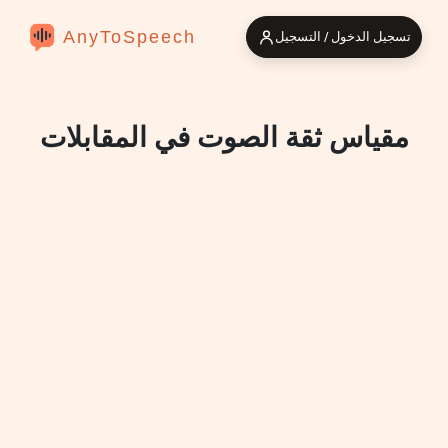
AnyToSpeech
تسجيل الدخول / التسجيل
مقياس ثقة الصوت في المقابلات