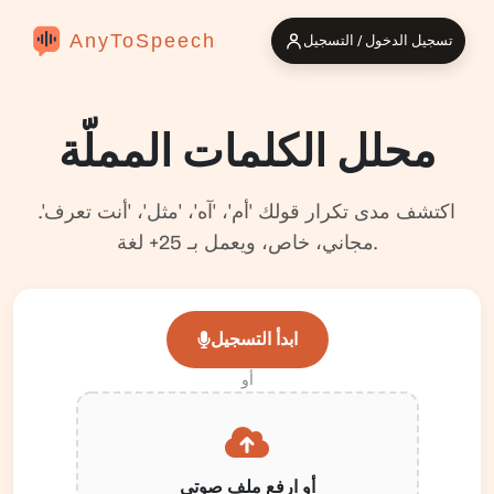
AnyToSpeech
تسجيل الدخول / التسجيل
محلل الكلمات المملّة
اكتشف مدى تكرار قولك 'أم'، 'آه'، 'مثل'، 'أنت تعرف'.
مجاني، خاص، ويعمل بـ 25+ لغة.
ابدأ التسجيل
أو
أو ارفع ملف صوتي