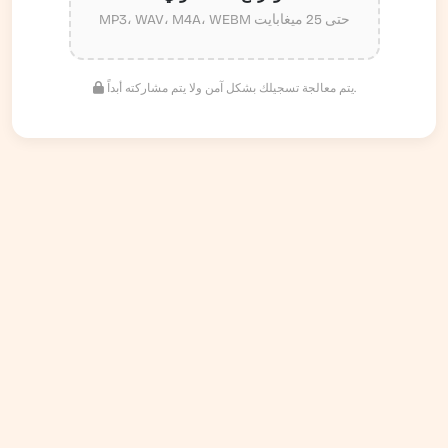
MP3، WAV، M4A، WEBM حتى 25 ميغابايت
يتم معالجة تسجيلك بشكل آمن ولا يتم مشاركته أبداً.