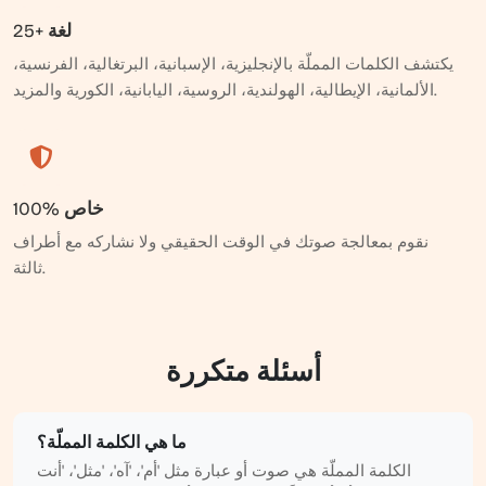
25+ لغة
يكتشف الكلمات المملّة بالإنجليزية، الإسبانية، البرتغالية، الفرنسية،
الألمانية، الإيطالية، الهولندية، الروسية، اليابانية، الكورية والمزيد.
100% خاص
نقوم بمعالجة صوتك في الوقت الحقيقي ولا نشاركه مع أطراف
ثالثة.
أسئلة متكررة
ما هي الكلمة المملّة؟
الكلمة المملّة هي صوت أو عبارة مثل 'أم'، 'آه'، 'مثل'، 'أنت