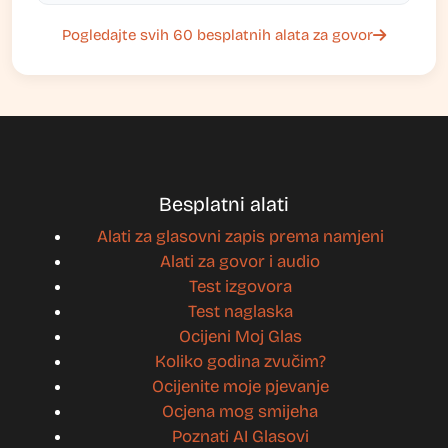
Pogledajte svih 60 besplatnih alata za govor
Besplatni alati
Alati za glasovni zapis prema namjeni
Alati za govor i audio
Test izgovora
Test naglaska
Ocijeni Moj Glas
Koliko godina zvučim?
Ocijenite moje pjevanje
Ocjena mog smijeha
Poznati AI Glasovi