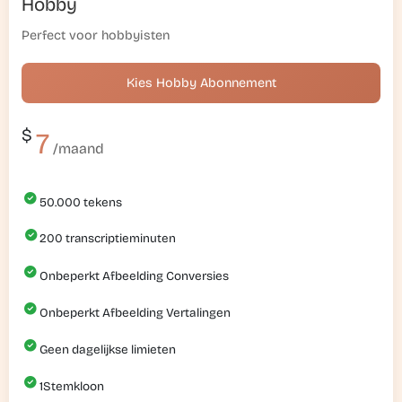
Hobby
Perfect voor hobbyisten
Kies Hobby Abonnement
$
7
/maand
50.000
tekens
200
transcriptieminuten
Onbeperkt Afbeelding Conversies
Onbeperkt Afbeelding Vertalingen
Geen dagelijkse limieten
1
Stemkloon