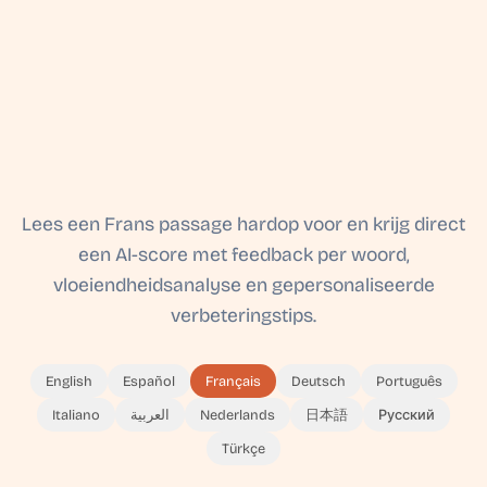
Lees een Frans passage hardop voor en krijg direct
een AI-score met feedback per woord,
vloeiendheidsanalyse en gepersonaliseerde
verbeteringstips.
English
Español
Français
Deutsch
Português
Italiano
العربية
Nederlands
日本語
Русский
Türkçe