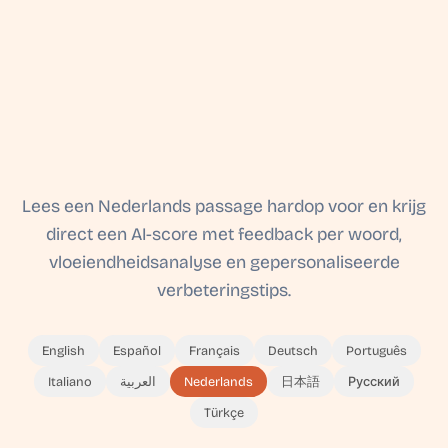
Lees een Nederlands passage hardop voor en krijg
direct een AI-score met feedback per woord,
vloeiendheidsanalyse en gepersonaliseerde
verbeteringstips.
English
Español
Français
Deutsch
Português
Italiano
العربية
Nederlands
日本語
Русский
Türkçe