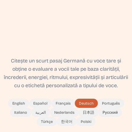
Citește un scurt pasaj Germană cu voce tare și
obține o evaluare a vocii tale pe baza clarității,
încrederii, energiei, ritmului, expresivității și articulării
cu o etichetă personalizată a tipului de voce.
English
Español
Français
Deutsch
Português
Italiano
العربية
Nederlands
日本語
Русский
Türkçe
한국어
Polski