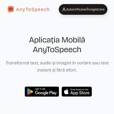
AnyToSpeech
Autentificare/Înregistrare
Aplicația Mobilă
AnyToSpeech
Transformă text, audio și imagini în vorbire sau text
instant și fără efort.