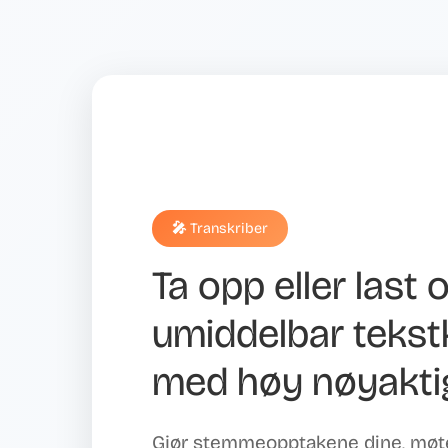
🎤 Transkriber
Ta opp eller last 
umiddelbar tekst
med høy nøyakti
Gjør stemmeopptakene dine, møter