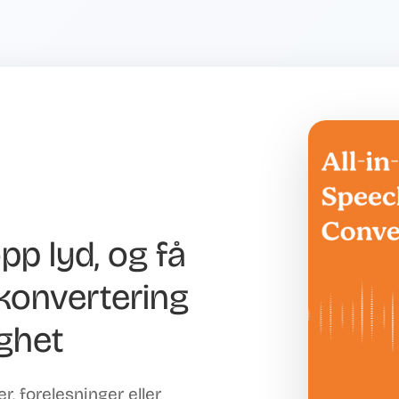
opp lyd, og få
konvertering
ghet
, forelesninger eller