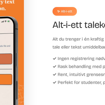
✨ Alt-i-ett
Alt-i-ett tal
Alt du trenger i én kraftig 
tale eller tekst umiddelba
✓ Ingen registrering nødv
✓ Rask behandling med pål
✓ Rent, intuitivt grensesn
✓ Perfekt for studenter, p