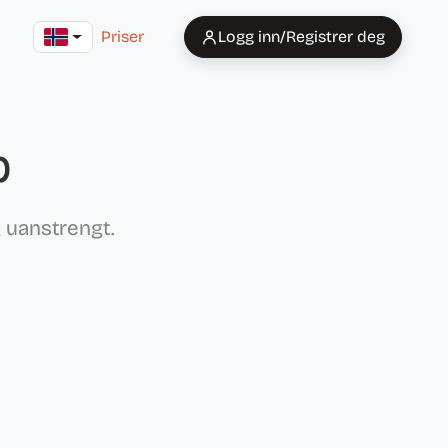
Priser
Logg inn/Registrer deg
p
g uanstrengt.