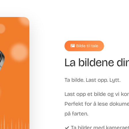
🖼️ Bilde til tale
La bildene d
Ta bilde. Last opp. Lytt.
Last opp et bilde og vi kon
Perfekt for å lese dokume
på farten.
✓ Ta bilder med kamerae