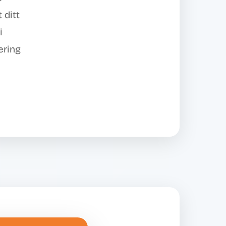
 ditt
i
ering