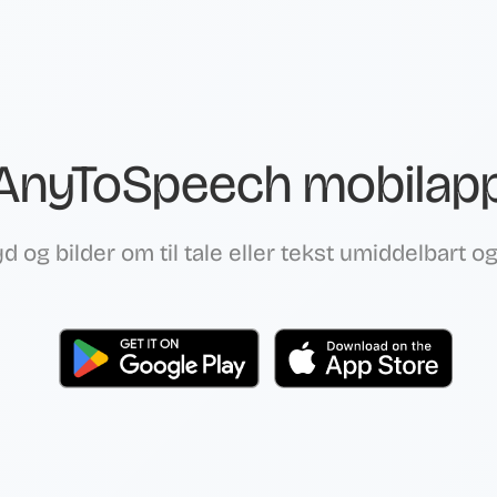
AnyToSpeech mobilap
lyd og bilder om til tale eller tekst umiddelbart o