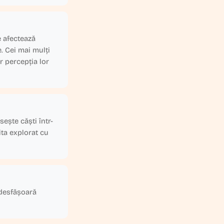
e afectează
. Cei mai mulți
r percepția lor
sește căști într-
ita explorat cu
 desfășoară