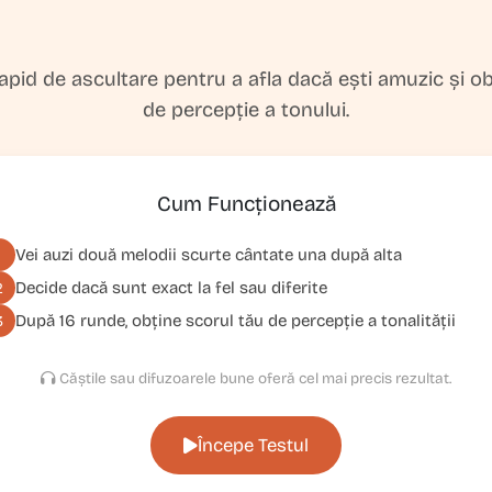
apid de ascultare pentru a afla dacă ești amuzic și o
de percepție a tonului.
Cum Funcționează
Vei auzi două melodii scurte cântate una după alta
1
Decide dacă sunt exact la fel sau diferite
2
După 16 runde, obține scorul tău de percepție a tonalității
3
Căștile sau difuzoarele bune oferă cel mai precis rezultat.
Începe Testul