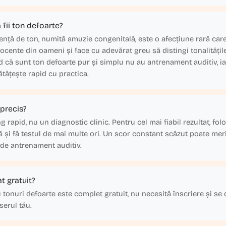
fii ton defoarte?
ență de ton, numită amuzie congenitală, este o afecțiune rară car
ocente din oameni și face cu adevărat greu să distingi tonalitățile
 că sunt ton defoarte pur și simplu nu au antrenament auditiv, ia
tățește rapid cu practica.
 precis?
 rapid, nu un diagnostic clinic. Pentru cel mai fiabil rezultat, folo
tă și fă testul de mai multe ori. Un scor constant scăzut poate mer
de antrenament auditiv.
t gratuit?
u tonuri defoarte este complet gratuit, nu necesită înscriere și se
erul tău.