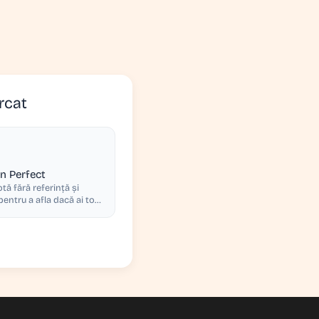
rcat
on Perfect
tă fără referință și
entru a afla dacă ai ton