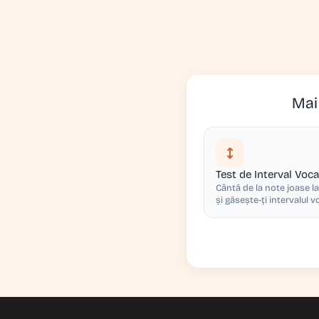
Mai
Test de Interval Voca
Cântă de la note joase la
și găsește-ți intervalul vo
voce și un cântăreț celeb