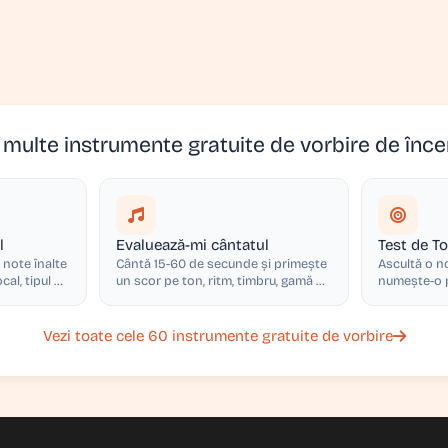
 multe instrumente gratuite de vorbire de înce
l
Evaluează-mi cântatul
Test de T
 note înalte
Cântă 15-60 de secunde și primește
Ascultă o no
cal, tipul de
un scor pe ton, ritm, timbru, gamă și
numește-o p
ru potrivit.
expresie
perfect.
Vezi toate cele 60 instrumente gratuite de vorbire