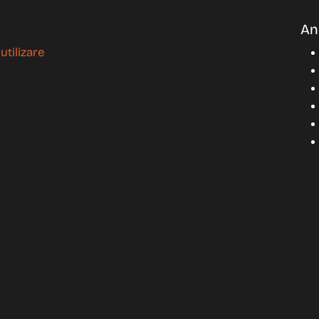
An
tilizare