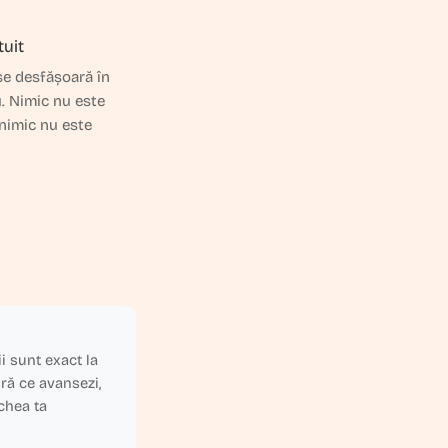
tuit
 se desfășoară în
. Nimic nu este
 nimic nu este
i sunt exact la
ră ce avansezi,
echea ta