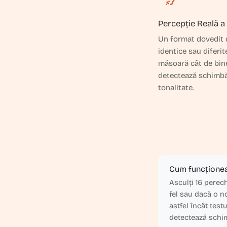
Percepție Reală a
Un format dovedit 
identice sau diferit
măsoară cât de bin
detectează schimbă
tonalitate.
Cum funcționea
Asculți 16 perec
fel sau dacă o n
astfel încât test
detectează schim