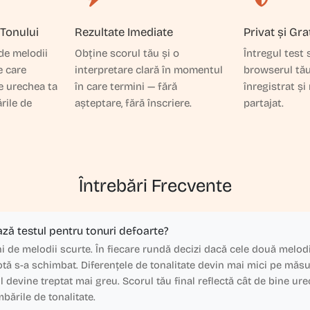
 Tonului
Rezultate Imediate
Privat și Gra
de melodii
Obține scorul tău și o
Întregul test
e care
interpretare clară în momentul
browserul tău
e urechea ta
în care termini — fără
înregistrat și
rile de
așteptare, fără înscriere.
partajat.
Întrebări Frecvente
ză testul pentru tonuri defoarte?
hi de melodii scurte. În fiecare rundă decizi dacă cele două melodi
otă s-a schimbat. Diferențele de tonalitate devin mai mici pe măsu
ul devine treptat mai greu. Scorul tău final reflectă cât de bine ur
bările de tonalitate.