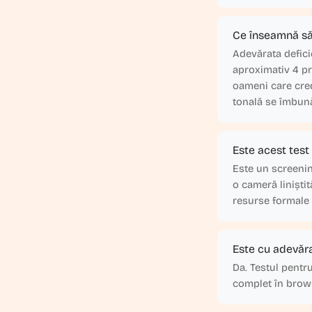
Ce înseamnă să 
Adevărata defici
aproximativ 4 pr
oameni care cred
tonală se îmbună
Este acest test
Este un screening
o cameră liniști
resurse formale 
Este cu adevăra
Da. Testul pentr
complet în brows