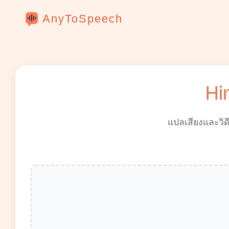
AnyToSpeech
Hi
แปลเสียงและวิด