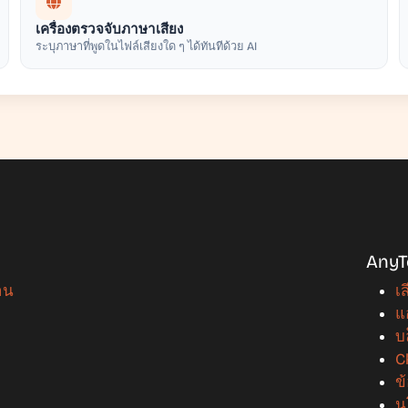
เครื่องตรวจจับภาษาเสียง
ระบุภาษาที่พูดในไฟล์เสียงใด ๆ ได้ทันทีด้วย AI
AnyT
าน
เ
แ
บ
C
ข
น