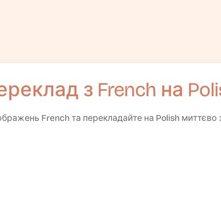
ереклад з French на Poli
зображень French та перекладайте на Polish миттєво 