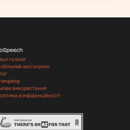
oSpeech
аші голоси
обільний застосунок
лог
hangelog
мови використання
олітика конфіденційності