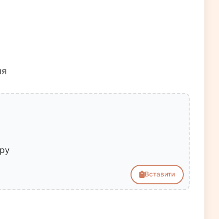
ня
ору
Вставити