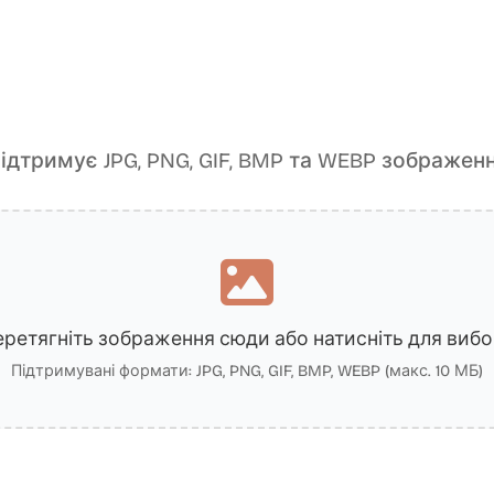
ідтримує JPG, PNG, GIF, BMP та WEBP зображен
ретягніть зображення сюди або натисніть для виб
Підтримувані формати: JPG, PNG, GIF, BMP, WEBP (макс. 10 МБ)