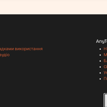
AnyT
падками використання
Н
аудіо
М
Б
C
У
П