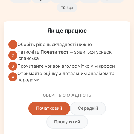
Türkçe
Як це працює
Оберіть рівень складності нижче
1
Натисніть
Почати тест
— з'явиться уривок
2
Іспанська
Прочитайте уривок вголос чітко у мікрофон
3
Отримайте оцінку з детальним аналізом та
4
порадами
ОБЕРІТЬ СКЛАДНІСТЬ
Початковий
Середній
Просунутий