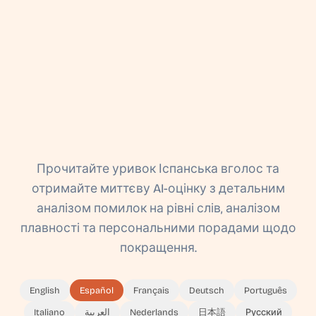
Прочитайте уривок Іспанська вголос та
отримайте миттєву AI-оцінку з детальним
аналізом помилок на рівні слів, аналізом
плавності та персональними порадами щодо
покращення.
English
Español
Français
Deutsch
Português
Italiano
العربية
Nederlands
日本語
Русский