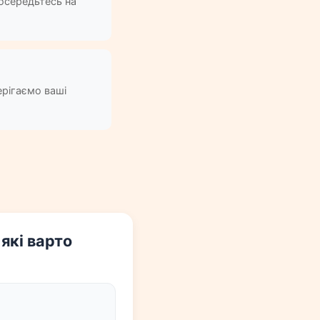
Зосередьтесь на
ерігаємо ваші
які варто