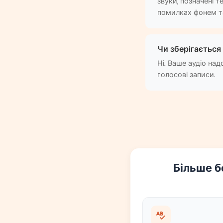
звуки, позначені 
помилках фонем та
Чи зберігається 
Ні. Ваше аудіо над
голосові записи.
Більше б