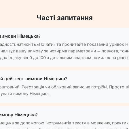
Часті запитання
 вимови Німецька?
ладності, натисніть «Почати» та прочитайте показаний уривок Н
аналізує вашу вимову за чотирма параметрами — повнота, точні
дає оцінку від 0 до 100 з детальним аналізом помилок на рівні с
й цей тест вимови Німецька?
оштовний. Реєстрація чи обліковий запис не потрібні. Просто в
кувати вимову Німецька.
имову Німецька?
імецька за допомогою інструментів тексту в мовлення, практик