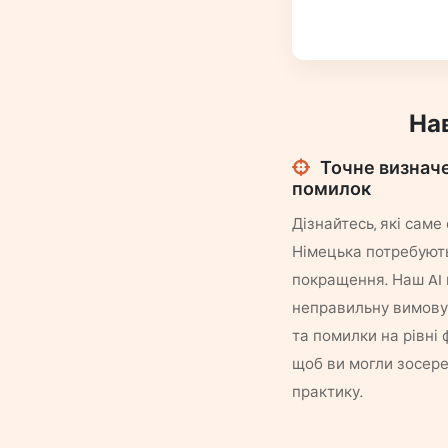
На
Точне визнач
помилок
Дізнайтесь, які саме
Німецька потребуют
покращення. Наш AI
неправильну вимову
та помилки на рівні 
щоб ви могли зосер
практику.