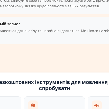
тестом, записуйте себе та порівнюйте, практикуйте регулярно. 
 зворотному зв'язку щодо плавності з ваших результатів.
мій запис?
силається для аналізу та негайно видаляється. Ми ніколи не зб
езкоштовних інструментів для мовлення, 
спробувати