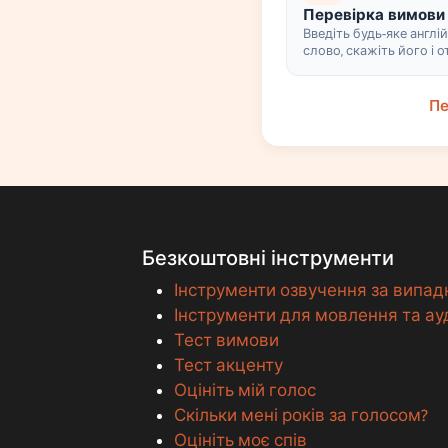
Перевірка вимови 
Введіть будь-яке англі
слово, скажіть його і 
миттєву оцінку вимови
складах
Пе
Безкоштовні інструменти
Інструменти озвучення за випа
Інструменти для мовлення та ау
Тест вимови
Тест акценту
Оцініть мій голос
Скільки мені років за голосом?
Оцініть моє спів