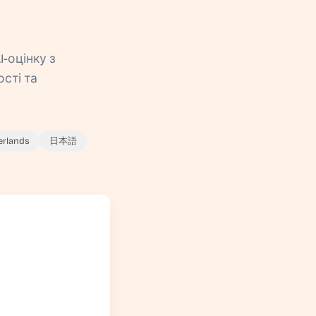
-оцінку з
ості та
erlands
日本語