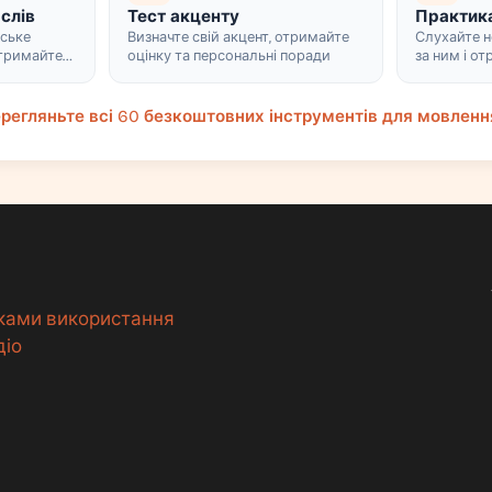
слів
Тест акценту
Практика
йське
Визначте свій акцент, отримайте
Слухайте н
отримайте
оцінку та персональні поради
за ним і о
 по
і інтонацію
регляньте всі 60 безкоштовних інструментів для мовленн
дками використання
діо