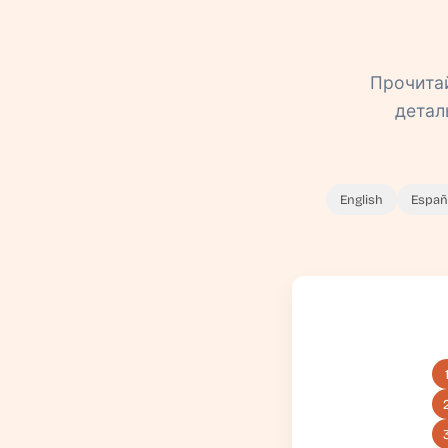
Прочитай
деталь
English
Españ