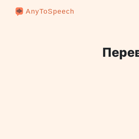
AnyToSpeech
Перев