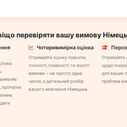
віщо перевіряти вашу вимову Німець
ення
Чотиривимірна оцінка
Персо
Отримайте оцінку повноти,
Отримуйте 
 слова
точності, плавності та якості
щодо покра
ь
вимови — не просто одне
для ваших 
 виявляє
число, а детальний розбір
проблем ви
, пропуски
вашого мовлення Німецька.
фонем,
едити