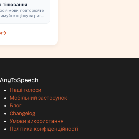
 тінювання
осія мови, повторюйте
тримуйте оцінку за ритм
я
AnyToSpeech
Наші голоси
Мобільний застосунок
Блог
Changelog
Умови використання
Політика конфіденційності