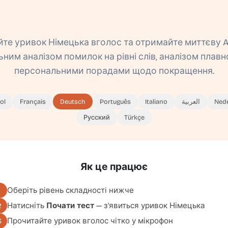
те уривок Німецька вголос та отримайте миттєву AI
ним аналізом помилок на рівні слів, аналізом плавн
персональними порадами щодо покращення.
ol
Français
Deutsch
Português
Italiano
العربية
Ned
Русский
Türkçe
Як це працює
Оберіть рівень складності нижче
1
Натисніть
Почати тест
— з'явиться уривок Німецька
2
Прочитайте уривок вголос чітко у мікрофон
3