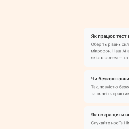
Як працює тест
Оберіть рівень ск
мікрофон. Наш AI 
якість фонем — та 
Чи безкоштовни
Так, повністю безк
та почніть практи
Як покращити в
Слухайте носіїв Н