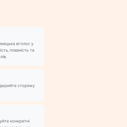
імецька вголос у
сть, плавність та
лів.
ідкрийте сторінку
уйте конкретні