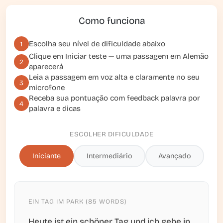
Como funciona
Escolha seu nível de dificuldade abaixo
1
Clique em
Iniciar teste
— uma passagem em Alemão
2
aparecerá
Leia a passagem em voz alta e claramente no seu
3
microfone
Receba sua pontuação com feedback palavra por
4
palavra e dicas
ESCOLHER DIFICULDADE
Iniciante
Intermediário
Avançado
EIN TAG IM PARK (85 WORDS)
Heute ist ein schöner Tag und ich gehe in