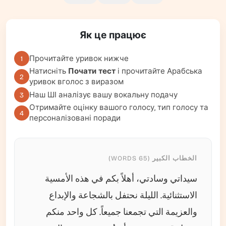
Як це працює
Прочитайте уривок нижче
1
Натисніть
Почати тест
і прочитайте Арабська
2
уривок вголос з виразом
Наш ШІ аналізує вашу вокальну подачу
3
Отримайте оцінку вашого голосу, тип голосу та
4
персоналізовані поради
الخطاب الكبير (65 WORDS)
سيداتي وسادتي، أهلاً بكم في هذه الأمسية
الاستثنائية. الليلة نحتفل بالشجاعة والإبداع
والعزيمة التي تجمعنا جميعاً. كل واحد منكم