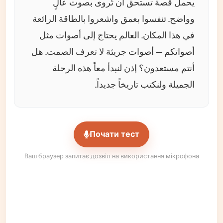
يحمل قصة تستحق أن تُروى بصوت عالٍ
وواضح. تنفسوا بعمق واشعروا بالطاقة الرائعة
في هذا المكان. العالم يحتاج إلى أصوات مثل
أصواتكم — أصوات جريئة لا تعرف الصمت. هل
أنتم مستعدون؟ إذن لنبدأ معاً هذه الرحلة
الجميلة ولنكتب تاريخاً جديداً.
Почати тест
Ваш браузер запитає дозвіл на використання мікрофона