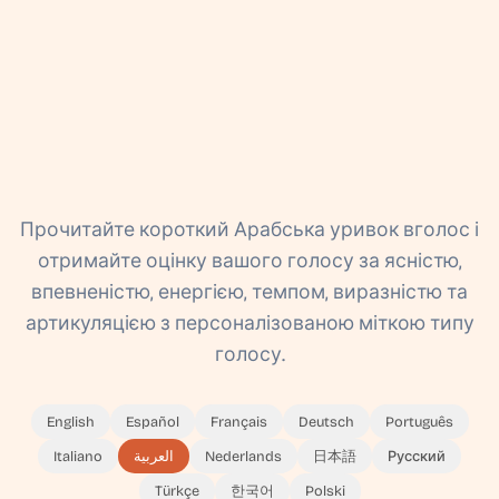
Прочитайте короткий Арабська уривок вголос і
отримайте оцінку вашого голосу за ясністю,
впевненістю, енергією, темпом, виразністю та
артикуляцією з персоналізованою міткою типу
голосу.
English
Español
Français
Deutsch
Português
Italiano
العربية
Nederlands
日本語
Русский
Türkçe
한국어
Polski