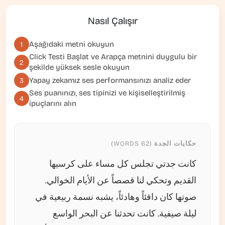
Nasıl Çalışır
Aşağıdaki metni okuyun
1
Click
Testi Başlat
ve Arapça metnini duygulu bir
2
şekilde yüksek sesle okuyun
Yapay zekamız ses performansınızı analiz eder
3
Ses puanınızı, ses tipinizi ve kişiselleştirilmiş
4
ipuçlarını alın
حكايات الجدة (62 WORDS)
كانت جدتي تجلس كل مساء على كرسيها
القديم وتحكي لنا قصصاً عن الأيام الخوالي.
صوتها كان دافئاً وهادئاً، يشبه نسمة ربيعية في
ليلة صيفية. كانت تحدثنا عن البحر الواسع