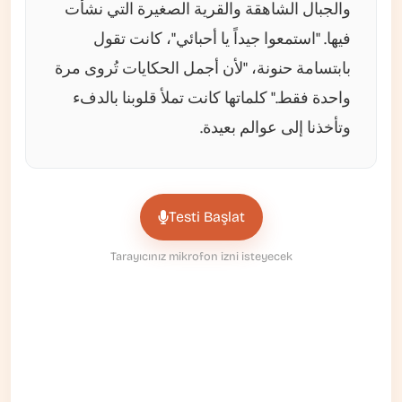
والجبال الشاهقة والقرية الصغيرة التي نشأت
فيها. "استمعوا جيداً يا أحبائي"، كانت تقول
بابتسامة حنونة، "لأن أجمل الحكايات تُروى مرة
واحدة فقط." كلماتها كانت تملأ قلوبنا بالدفء
وتأخذنا إلى عوالم بعيدة.
Testi Başlat
Tarayıcınız mikrofon izni isteyecek