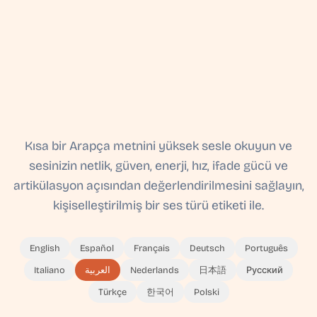
Kısa bir Arapça metnini yüksek sesle okuyun ve
sesinizin netlik, güven, enerji, hız, ifade gücü ve
artikülasyon açısından değerlendirilmesini sağlayın,
kişiselleştirilmiş bir ses türü etiketi ile.
English
Español
Français
Deutsch
Português
Italiano
العربية
Nederlands
日本語
Русский
Türkçe
한국어
Polski