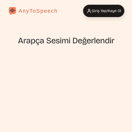
AnyToSpeech
Giriş Yap/Kayıt Ol
Arapça Sesimi Değerlendir