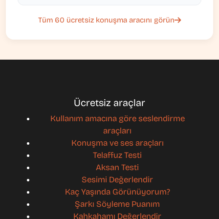
Tüm 60 ücretsiz konuşma aracını görün
Ücretsiz araçlar
Kullanım amacına göre seslendirme
araçları
Konuşma ve ses araçları
Telaffuz Testi
Aksan Testi
Sesimi Değerlendir
Kaç Yaşında Görünüyorum?
Şarkı Söyleme Puanım
Kahkahamı Değerlendir