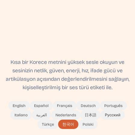
Kısa bir Korece metnini yüksek sesle okuyun ve
sesinizin netlik, güven, enerji, hız, ifade gücü ve
artikülasyon açısından değerlendirilmesini sağlayın,
kişiselleştirilmiş bir ses türü etiketi ile.
English
Español
Français
Deutsch
Português
Italiano
العربية
Nederlands
日本語
Русский
Türkçe
한국어
Polski