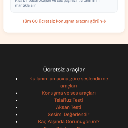
Kısa bir pasaj okuyun ve ses yaşınızın AI tahminini
mantıkla alın
Tüm 60 ücretsiz konuşma aracını görün
Ücretsiz araçlar
Kullanım amacına göre seslendirme
araçları
Konuşma ve ses araçları
Telaffuz Testi
Aksan Testi
Sesimi Değerlendir
Kaç Yaşında Görünüyorum?