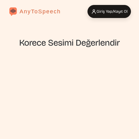
AnyToSpeech
Giriş Yap/Kayıt Ol
Korece Sesimi Değerlendir