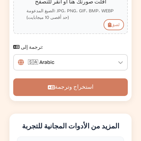
أفلت صورتك هنا أو انقر للتصفح
الصيغ المدعومة: JPG، PNG، GIF، BMP، WEBP
(حد أقصى 10 ميجابايت)
لصق
ترجمة إلى:
استخراج وترجمة
المزيد من الأدوات المجانية للتجربة