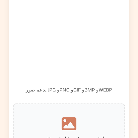
يدعم صور JPG وPNG وGIF وBMP وWEBP