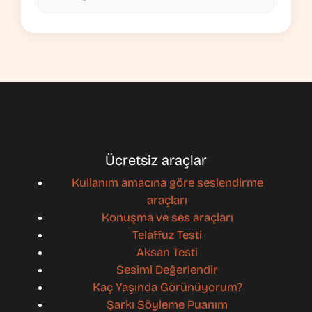
Ücretsiz araçlar
Kullanım amacına göre seslendirme
araçları
Konuşma ve ses araçları
Telaffuz Testi
Aksan Testi
Sesimi Değerlendir
Kaç Yaşında Görünüyorum?
Şarkı Söyleme Puanım