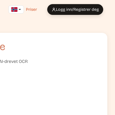
Priser
Logg inn/Registrer deg
se
 AI-drevet OCR