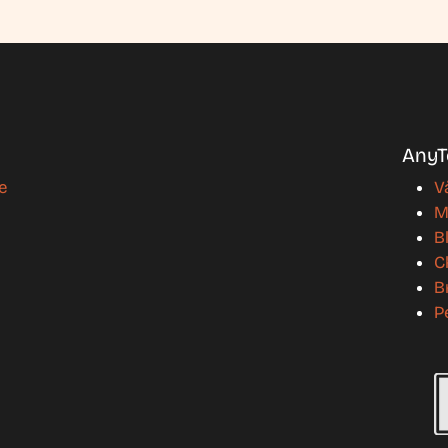
AnyT
e
V
M
B
C
B
P