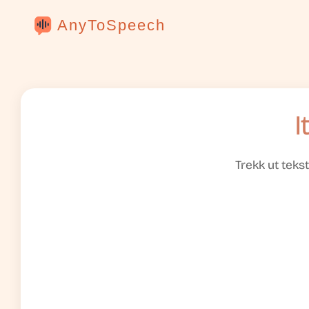
AnyToSpeech
I
Trekk ut teks