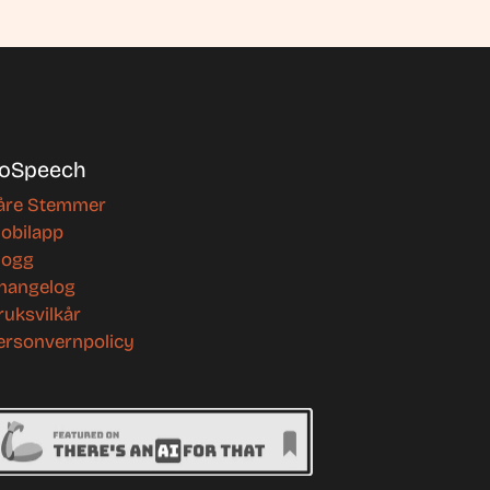
oSpeech
åre Stemmer
obilapp
logg
hangelog
ruksvilkår
ersonvernpolicy